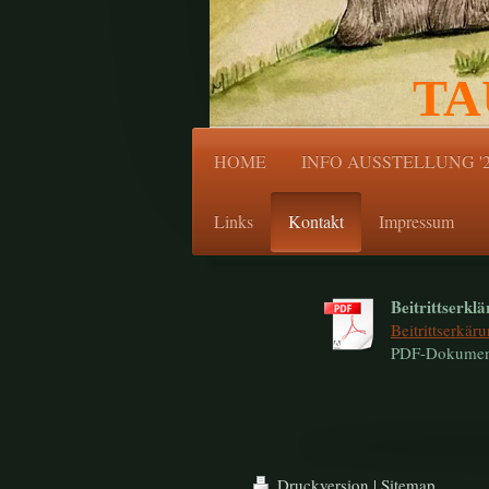
TA
HOME
INFO AUSSTELLUNG '2
Links
Kontakt
Impressum
Beitrittserkl
Beitrittserkär
PDF-Dokument
Druckversion
|
Sitemap